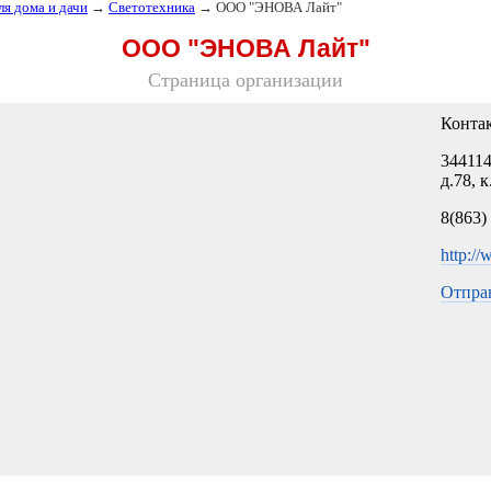
ля дома и дачи
→
Светотехника
→ ООО "ЭНОВА Лайт"
ООО "ЭНОВА Лайт"
Страница организации
Конта
344114
д.78, к
8(863)
http:/
Отпра