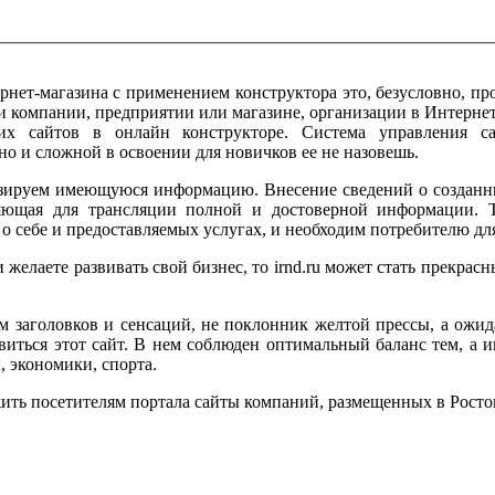
ернет-магазина с применением конструктора это, безусловно, пр
и компании, предприятии или магазине, организации в Интернет
ких сайтов в онлайн конструкторе. Система управления са
но и сложной в освоении для новичков ее не назовешь.
зируем имеющуюся информацию. Внесение сведений о созданн
яющая для трансляции полной и достоверной информации. Т
 о себе и предоставляемых услугах, и необходим потребителю д
желаете развивать свой бизнес, то irnd.ru может стать прекрасн
м заголовков и сенсаций, не поклонник желтой прессы, а ожи
виться этот сайт. В нем соблюден оптимальный баланс тем, а и
, экономики, спорта.
жить посетителям портала сайты компаний, размещенных в Росто