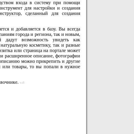
едством входа в систему при помощи
инструмент для настройки и создания
нструктор, сделанный для создания
тся и добавляется в базу. Вы всегда
ниям города и региона, так и новым,
й дадут возможность увидеть как
натуральную косметику, так и разные
изитка или страница на портале может
или расширенное описание, фотографии
к описанию можно прикрепить и другие
и или товары, то вы попали в нужное
авочнике.
xs8