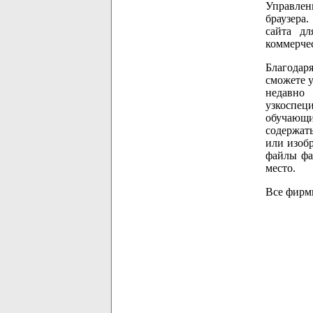
Управлен
браузера
сайта дл
коммерчес
Благодар
сможете 
недавно
узкоспец
обучающи
содержать
или изобр
файлы фа
место.
Все фирм