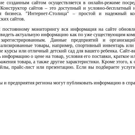
ие созданным сайтом осуществляется в онлайн-режиме поср
. Конструктор сайтов – это доступный и условно-бесплатный 
я бизнеса. "Интернет-Столица" – простой и надежный ко
ких сайтов.
я постоянному мониторингу вся информация на сайте обновляе
увидеть актуальную информацию как по уже существующим компа
 зарегистрированным. Данные предприятий и организаци
иализированные товары, например, спортивный инвентарь или 
е курсы или отличный детский сад для вашего ребенка. Сайт-в
 информацию о цене на товар, условия его поставки, краткое 
ажения товара, а также другие характеристики. Кроме этого, 
йлы, прайс-лист или презентацию. Если вы подбираете услуг
ы и предприятия региона могут публиковать информацию в спр