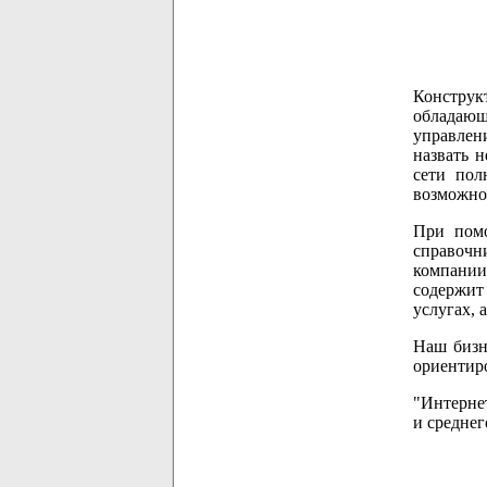
Конструк
обладающ
управлени
назвать н
сети пол
возможно,
При помо
справочн
компании
содержит
услугах, 
Наш бизн
ориентир
"Интернет
и среднег