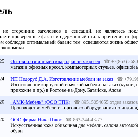
ель
не сторонник заголовков и сенсаций, не являетесь покл
таете проверенные факты и сдержанный стиль прочтения информ
ем соблюден оптимальный баланс тем, освещаются жизнь общест
 экономики.
25
Оптово-розничный склад офисных кресел
☎
+7(863) 268-
магазин офисных кресел, компьютерных стульев, офисной 
24
ИП Недоруб Д.А. Изготовление мебели на заказ
☎
+7919
Изготовление корпусной и мягкой мебели на заказ (кухни, 
прихожие и пр.) в Ростове-на-Дону, Батайске, Азове
20
"АМК-Мебель" (ООО ТПК)
☎
89515054055 отдел заказов
Производство мебели и торгового оборудования по индив
20
ООО фирма Ника Плюс
☎
863-244-43-77
Искусственная кожа обивочная для мебели, салона автомо
обуви