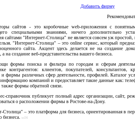
Добавить фирму
Рекомендоват
торы сайтов - это коробочные web-приложения с понятным
его специальными знаниями, ничего дополнительно устан
я сайтами "Интернет-Столица" не является совсем уж простой, 
ельзя. "Интернет-Столица" – это online сервис, который предн
ноценного сайта. Акцент здесь делается не на создание дом
 а на создание веб-представительства вашего бизнеса.
щи формы поиска и фильтра по городам и сферам деятельн
ике контрагентов: клиентов, покупателей, консультантов, к
 и фирмы различных сфер деятельности, профилей. Каталог усл
 информацию компаний и предоставляет такие данные как: теле
а также формы обратной связи.
ес-справочник публикует полный адрес организации, сайт, реж
оваться о расположении фирмы в Ростове-на-Дону.
-Столица" – это платформа для бизнеса, ориентированная в пер
о бизнеса.
xs56